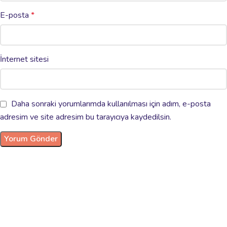
E-posta
*
İnternet sitesi
Daha sonraki yorumlarımda kullanılması için adım, e-posta
adresim ve site adresim bu tarayıcıya kaydedilsin.
Kalpler Bir, Niyetler Yüksek! Anadolu’nun sıcaklığını ve
yardımsever ruhunu herkese yaymak için var gücümüzle
çalışıyoruz. Gelin, bu büyük aileye siz de katılın ve destek
olun!