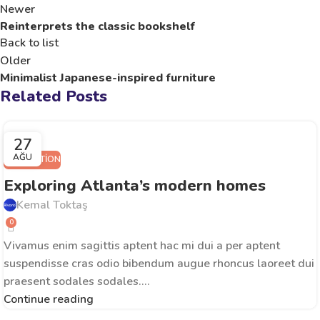
Newer
Reinterprets the classic bookshelf
Back to list
Older
Minimalist Japanese-inspired furniture
Related Posts
27
AĞU
DECORATION
Exploring Atlanta’s modern homes
Kemal Toktaş
0
Vivamus enim sagittis aptent hac mi dui a per aptent
suspendisse cras odio bibendum augue rhoncus laoreet dui
praesent sodales sodales....
Continue reading