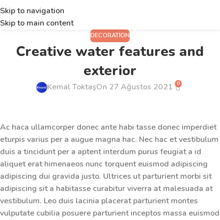
Skip to navigation
Skip to main content
DECORATION
Creative water features and
exterior
0
Kemal Toktaş
On 27 Ağustos 2021
Ac haca ullamcorper donec ante habi tasse donec imperdiet
eturpis varius per a augue magna hac. Nec hac et vestibulum
duis a tincidunt per a aptent interdum purus feugiat a id
aliquet erat himenaeos nunc torquent euismod adipiscing
adipiscing dui gravida justo. Ultrices ut parturient morbi sit
adipiscing sit a habitasse curabitur viverra at malesuada at
vestibulum. Leo duis lacinia placerat parturient montes
vulputate cubilia posuere parturient inceptos massa euismod