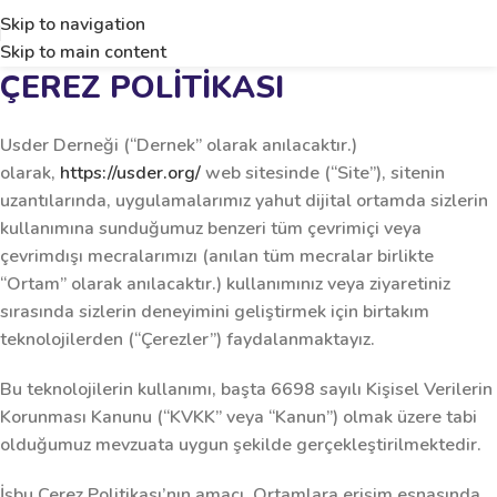
Skip to navigation
Skip to main content
ÇEREZ POLİTİKASI
Usder Derneği (“Dernek” olarak anılacaktır.)
olarak,
https://usder.org/
web sitesinde (“Site”), sitenin
uzantılarında, uygulamalarımız yahut dijital ortamda sizlerin
kullanımına sunduğumuz benzeri tüm çevrimiçi veya
çevrimdışı mecralarımızı (anılan tüm mecralar birlikte
“Ortam” olarak anılacaktır.) kullanımınız veya ziyaretiniz
sırasında sizlerin deneyimini geliştirmek için birtakım
teknolojilerden (“Çerezler”) faydalanmaktayız.
Bu teknolojilerin kullanımı, başta 6698 sayılı Kişisel Verilerin
Korunması Kanunu (“KVKK” veya “Kanun”) olmak üzere tabi
olduğumuz mevzuata uygun şekilde gerçekleştirilmektedir.
İşbu Çerez Politikası’nın amacı, Ortamlara erişim esnasında