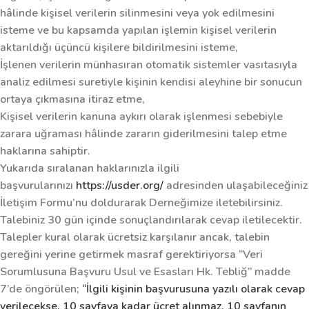
hâlinde kişisel verilerin silinmesini veya yok edilmesini
isteme ve bu kapsamda yapılan işlemin kişisel verilerin
aktarıldığı üçüncü kişilere bildirilmesini isteme,
İşlenen verilerin münhasıran otomatik sistemler vasıtasıyla
analiz edilmesi suretiyle kişinin kendisi aleyhine bir sonucun
ortaya çıkmasına itiraz etme,
Kişisel verilerin kanuna aykırı olarak işlenmesi sebebiyle
zarara uğraması hâlinde zararın giderilmesini talep etme
haklarına sahiptir.
Yukarıda sıralanan haklarınızla ilgili
başvurularınızı
https://usder.org/
adresinden ulaşabileceğiniz
İletişim Formu’nu doldurarak Derneğimize iletebilirsiniz.
Talebiniz 30 gün içinde sonuçlandırılarak cevap iletilecektir.
Talepler kural olarak ücretsiz karşılanır ancak, talebin
gereğini yerine getirmek masraf gerektiriyorsa “Veri
Sorumlusuna Başvuru Usul ve Esasları Hk. Tebliğ” madde
7’de öngörülen;
“İlgili kişinin başvurusuna yazılı olarak cevap
verilecekse, 10 sayfaya kadar ücret alınmaz. 10 sayfanın