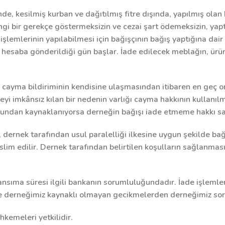
de, kesilmiş kurban ve dağıtılmış fitre dışında, yapılmış olan 
ngi bir gerekçe göstermeksizin ve cezai şart ödemeksizin, yapt
 işlemlerinin yapılabilmesi için bağışçının bağış yaptığına dai
hesaba gönderildiği gün başlar. İade edilecek meblağın, ürün
m, cayma bildiriminin kendisine ulaşmasından itibaren en geç o
eyi imkânsız kılan bir nedenin varlığı cayma hakkının kullanı
undan kaynaklanıyorsa derneğin bağışı iade etmeme hakkı sakl
i, dernek tarafından usul paralelliği ilkesine uygun şekilde ba
teslim edilir. Dernek tarafından belirtilen koşulların sağlanmas
yansıma süresi ilgili bankanın sorumluluğundadır. İade işlemler
ve derneğimiz kaynaklı olmayan gecikmelerden derneğimiz sor
kemeleri yetkilidir.