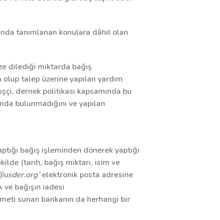
amında tanımlanan konulara dâhil olan
ze dilediği miktarda bağış
a olup talep üzerine yapılan yardım
ışçı, dernek politikası kapsamında bu
ımda bulunmadığını ve yapılan
aptığı bağış işleminden dönerek yaptığı
kilde (tarih, bağış miktarı, isim ve
@usder.org’
elektronik posta adresine
 ve bağışın iadesi
zmeti sunan bankanın da herhangi bir