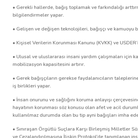
• Gerekli hallerde, bağış toplamak ve farkındalığı artt
bilgilendirmeler yapar.
• Gelişen ve değişen teknolojileri, bağışçı ve kamuoyu be
• Kişisel Verilerin Korunması Kanunu (KVKK) ve USDER’in 
• Ulusal ve uluslararası insani yardım çalışmaları için ka
mobilizasyon kapasitesini artırır.
• Gerek bağışçıların gerekse faydalanıcıların taleplerine
iş birlikleri yapar.
• İnsan onurunu ve sağlığını koruma anlayışı çerçevesind
hayatının korunması söz konusu olan afet ve acil duruml
kullanılmaz durumda olan bu tip ayni bağışları imha ed
• Sınıraşan Örgütlü Suçlara Karşı Birleşmiş Milletler 
ve Cezalandırılmasına İlişkin Protokol’de tanımlanan insan