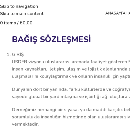
Skip to navigation
Skip to main content
ANASAYFA
H
0
items
/
₺
0,00
BAĞIŞ SÖZLEŞMESİ
GİRİŞ
USDER vizyonu uluslararası arenada faaliyet gösteren Si
insan kaynakları, iletişim, ulaşım ve lojistik alanlarında
ulaşmalarını kolaylaştırmak ve onların insanlık için yap
Dünyanın dört bir yanında, farklı kültürlerde ve coğraf
sayede global bir yardımlaşma ve işbirliği ağı oluşturar
Derneğimiz herhangi bir siyasal ya da maddi karşılık be
sorumlulukla insanlığın hizmetinde olan uluslararası sivi
vermektedir.