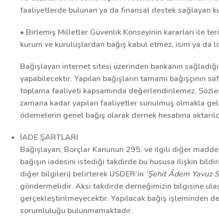
faaliyetlerde bulunan ya da finansal destek sağlayan k
• Birlemiş Milletler Güvenlik Konseyinin kararları ile t
kurum ve kuruluşlardan bağış kabul etmez, isim ya da 
Bağışlayan internet sitesi üzerinden bankanın sağladığı
yapabilecektir. Yapılan bağışların tamamı bağışçının saf
toplama faaliyeti kapsamında değerlendirilemez. Sözleşm
zamana kadar yapılan faaliyetler sunulmuş olmakla gele
ödemelerin genel bağış olarak dernek hesabına aktarıld
İADE ŞARTLARI
Bağışlayan; Borçlar Kanunun 295. ve ilgili diğer maddel
bağışın iadesini istediği takdirde bu hususa ilişkin bildir
diğer bilgileri) belirterek USDER’in
‘Şehit Âdem Yavuz S
göndermelidir. Aksi takdirde derneğimizin bilgisine ula
gerçekleştirilmeyecektir. Yapılacak bağış işleminden d
sorumluluğu bulunmamaktadır.