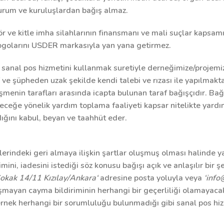
urum ve kuruluşlardan bağış almaz.
erör ve kitle imha silahlarının finansmanı ve mali suçlar kaps
logolarını USDER markasıyla yan yana getirmez.
 sanal pos hizmetini kullanmak suretiyle derneğimize/projemi
 ve şüpheden uzak şekilde kendi talebi ve rızası ile yapılmakt
enin tarafları arasında icapta bulunan taraf bağışçıdır. Bağ
ceğe yönelik yardım toplama faaliyeti kapsar nitelikte yard
ığını kabul, beyan ve taahhüt eder.
erindeki geri almaya ilişkin şartlar oluşmuş olması halinde y
imini, iadesini istediği söz konusu bağışı açık ve anlaşılır bir şe
okak 14/11 Kızılay/Ankara‘
adresine posta yoluyla veya
‘info
şmayan cayma bildiriminin herhangi bir geçerliliği olamayacak
ernek herhangi bir sorumluluğu bulunmadığı gibi sanal pos hi