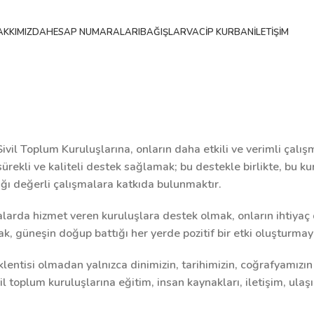
AKKIMIZDA
HESAP NUMARALARI
BAĞIŞLAR
VACIP KURBAN
İLETIŞIM
vil Toplum Kuruluşlarına, onların daha etkili ve verimli çalı
 sürekli ve kaliteli destek sağlamak; bu destekle birlikte, bu k
tığı değerli çalışmalara katkıda bulunmaktır.
yalarda hizmet veren kuruluşlara destek olmak, onların ihtiy
ak, güneşin doğup battığı her yerde pozitif bir etki oluşturmay
klentisi olmadan yalnızca dinimizin, tarihimizin, coğrafyamızı
l toplum kuruluşlarına eğitim, insan kaynakları, iletişim, ulaşı