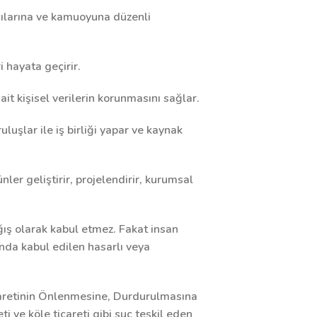
şçılarına ve kamuoyuna düzenli
i hayata geçirir.
it kişisel verilerin korunmasını sağlar.
uluşlar ile iş birliği yapar ve kaynak
ler geliştirir, projelendirir, kurumsal
ağış olarak kabul etmez. Fakat insan
nda kabul edilen hasarlı veya
icaretinin Önlenmesine, Durdurulmasına
ti ve köle ticareti gibi suç teşkil eden