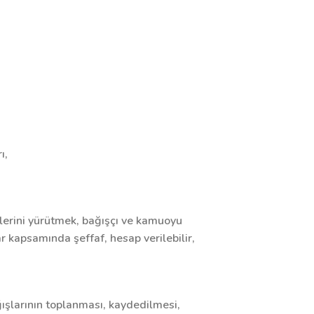
ı,
tlerini yürütmek, bağışçı ve kamuoyu
ar kapsamında şeffaf, hesap verilebilir,
ğışlarının toplanması, kaydedilmesi,