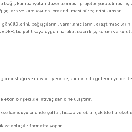
e bağış kampanyaları düzenlenmesi, projeler yürütülmesi, iş bi
ağışçılara ve kamuoyuna ibraz edilmesi süreçlerini kapsar.
 gönüllülerini, bağışçılarını, yararlanıcılarını, araştırmacıların
USDER, bu politikaya uygun hareket eden kişi, kurum ve kuruluşl
r görmüşlüğü ve ihtiyacı; yerinde, zamanında gidermeye destek
etkin bir şekilde ihtiyaç sahibine ulaştırır.
rekse kamuoyu önünde şeffaf, hesap verebilir şekilde hareket 
tik ve anlaşılır formatta yapar.