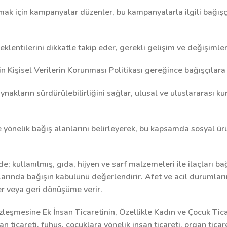
ırmak için kampanyalar düzenler, bu kampanyalarla ilgili bağı
klentilerini dikkatle takip eder, gerekli gelişim ve değişimler
Kişisel Verilerin Korunması Politikası gereğince bağışçılara a
ynakların sürdürülebilirliğini sağlar, ulusal ve uluslararası kur
 yönelik bağış alanlarını belirleyerek, bu kapsamda sosyal ürün
e; kullanılmış, gıda, hijyen ve sarf malzemeleri ile ilaçları b
arında bağışın kabulünü değerlendirir. Afet ve acil durumları
er veya geri dönüşüme verir.
Sözleşmesine Ek İnsan Ticaretinin, Özellikle Kadın ve Çocuk T
 ticareti, fuhuş, çocuklara yönelik insan ticareti, organ ticare