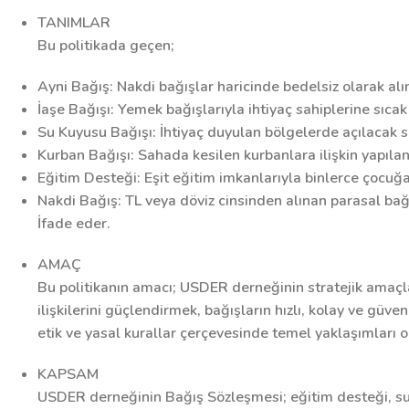
TANIMLAR
Bu politikada geçen;
Ayni Bağış:
Nakdi bağışlar haricinde bedelsiz olarak alın
İaşe Bağışı:
Yemek bağışlarıyla ihtiyaç sahiplerine sıcak
Su Kuyusu Bağışı:
İhtiyaç duyulan bölgelerde açılacak su
Kurban Bağışı:
Sahada kesilen kurbanlara ilişkin yapılan
Eğitim Desteği:
Eşit eğitim imkanlarıyla binlerce çocuğa
Nakdi Bağış:
TL veya döviz cinsinden alınan parasal bağış
İfade eder.
AMAÇ
Bu politikanın amacı; USDER derneğinin stratejik amaçla
ilişkilerini güçlendirmek, bağışların hızlı, kolay ve güv
etik ve yasal kurallar çerçevesinde temel yaklaşımları 
KAPSAM
USDER derneğinin Bağış Sözleşmesi; eğitim desteği, su k