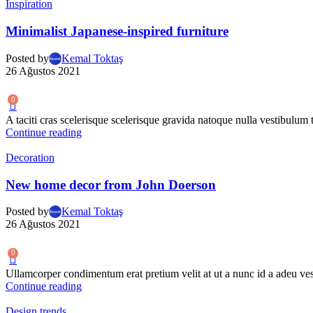
Inspiration
Minimalist Japanese-inspired furniture
Posted by
Kemal Toktaş
26 Ağustos 2021
0
A taciti cras scelerisque scelerisque gravida natoque nulla vestibulum t
Continue reading
Decoration
New home decor from John Doerson
Posted by
Kemal Toktaş
26 Ağustos 2021
0
Ullamcorper condimentum erat pretium velit at ut a nunc id a adeu ves
Continue reading
Design trends