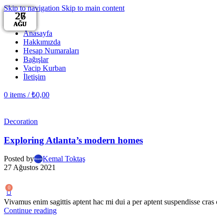
Skip to navigation
Skip to main content
27
27
27
27
27
26
26
26
AĞU
AĞU
AĞU
AĞU
AĞU
AĞU
AĞU
AĞU
Anasayfa
Hakkımızda
Hesap Numaraları
Bağışlar
Vacip Kurban
İletişim
0
items
/
₺
0,00
Decoration
Exploring Atlanta’s modern homes
Posted by
Kemal Toktaş
27 Ağustos 2021
0
Vivamus enim sagittis aptent hac mi dui a per aptent suspendisse cras
Continue reading