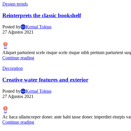
Design trends
Reinterprets the classic bookshelf
Posted by
Kemal Toktaş
27 Ağustos 2021
0
Aliquet parturient scele risque scele risque nibh pretium parturient sus
Continue reading
Decoration
Creative water features and exterior
Posted by
Kemal Toktaş
27 Ağustos 2021
0
Ac haca ullamcorper donec ante habi tasse donec imperdiet eturpis var
Continue reading