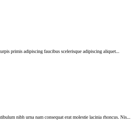
urpis primis adipiscing faucibus scelerisque adipiscing aliquet...
tibulum nibh urna nam consequat erat molestie lacinia rhoncus. Nis...