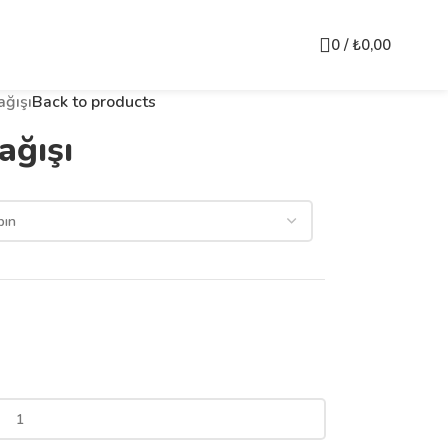
0
/
₺
0,00
ağışı
Back to products
ağışı