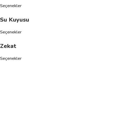
Seçenekler
Su Kuyusu
Seçenekler
Zekat
Seçenekler
Kalpler Bir, Niyetler Yüksek! Anadolu’nun sıcaklığını ve yardı
destek olun!
İletişim
Kızılay Mah. Şehit Adem Yavuz Sok. No:14/11 Çankaya/Anka
+90 506 343 98 78