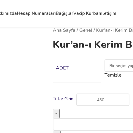
kımızda
Hesap Numaraları
Bağışlar
Vacip Kurban
İletişim
Ana Sayfa
Genel
Kur’an-ı Kerim B
Kur’an-ı Kerim B
ADET
Temizle
Tutar Girin