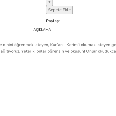
Sepete Ekle
Paylaş:
AÇIKLAMA
erde dinini öğrenmek isteyen, Kur’an-ı Kerim’i okumak isteyen
 dağıtıyoruz. Yeter ki onlar öğrensin ve okusun! Onlar okudukç