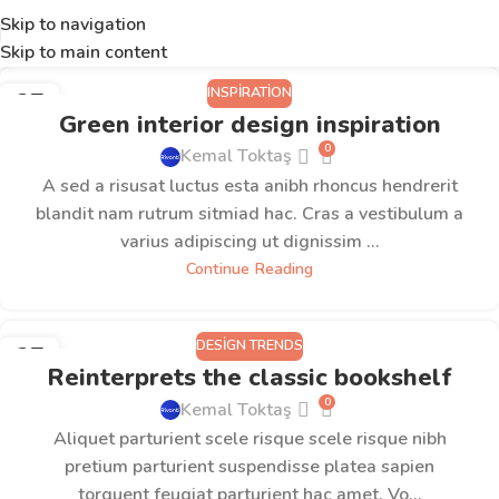
Skip to navigation
Skip to main content
INSPIRATION
27
Green interior design inspiration
AĞU
0
Kemal Toktaş
A sed a risusat luctus esta anibh rhoncus hendrerit
blandit nam rutrum sitmiad hac. Cras a vestibulum a
varius adipiscing ut dignissim ...
Continue Reading
DESIGN TRENDS
27
Reinterprets the classic bookshelf
AĞU
0
Kemal Toktaş
Aliquet parturient scele risque scele risque nibh
pretium parturient suspendisse platea sapien
torquent feugiat parturient hac amet. Vo...