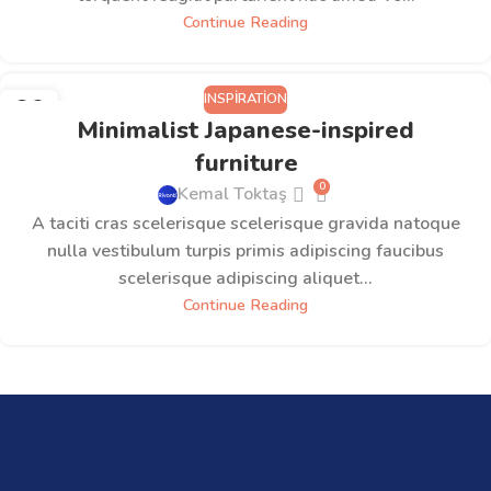
Continue Reading
INSPIRATION
26
Minimalist Japanese-inspired
AĞU
furniture
0
Kemal Toktaş
A taciti cras scelerisque scelerisque gravida natoque
nulla vestibulum turpis primis adipiscing faucibus
scelerisque adipiscing aliquet...
Continue Reading