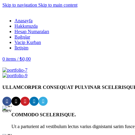
Skip to navigation
Skip to main content
Anasayfa
Hakkımızda
Hesap Numaraları
Bağışlar
Vacip Kurban
İletişim
0
items
/
₺
0,00
ULLAMCORPER CONSEQUAT PULVINAR SCELERISQU
COMMODO SCELERISQUE.
Ut a parturient ad vestibulum lectus varius dignistami sarim fusc