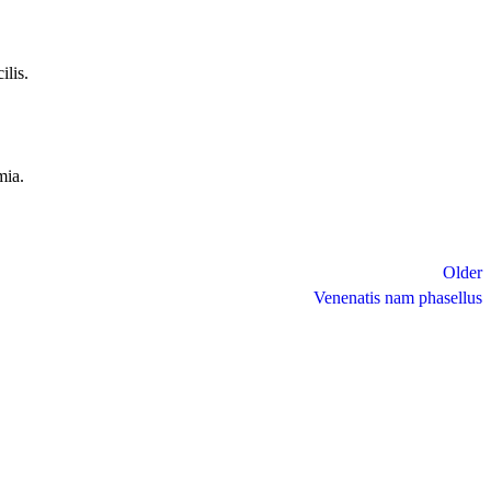
ilis.
mia.
Older
Venenatis nam phasellus