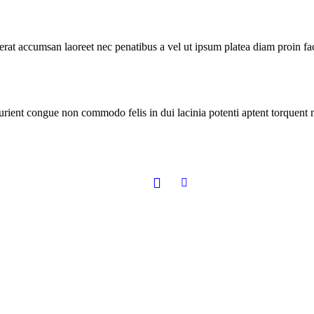
erat accumsan laoreet nec penatibus a vel ut ipsum platea diam proin fac
turient congue non commodo felis in dui lacinia potenti aptent torquent 