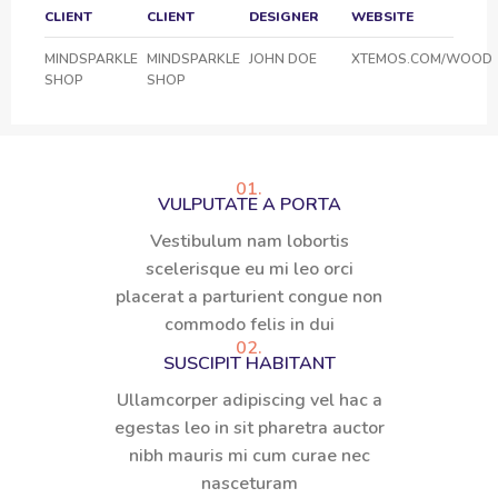
CLIENT
CLIENT
DESIGNER
WEBSITE
MINDSPARKLE
MINDSPARKLE
JOHN DOE
XTEMOS.COM/WOOD
SHOP
SHOP
01.
VULPUTATE A PORTA
Vestibulum nam lobortis
scelerisque eu mi leo orci
placerat a parturient congue non
commodo felis in dui
02.
SUSCIPIT HABITANT
Ullamcorper adipiscing vel hac a
egestas leo in sit pharetra auctor
nibh mauris mi cum curae nec
nasceturam