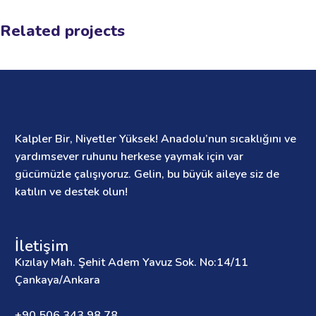
Related projects
Netus eu mollis hac dignis
Furniture
Kalpler Bir, Niyetler Yüksek! Anadolu’nun sıcaklığını ve
yardımsever ruhunu herkese yaymak için var
gücümüzle çalışıyoruz. Gelin, bu büyük aileye siz de
katılın ve destek olun!
İletişim
Kızılay Mah. Şehit Adem Yavuz Sok. No:14/11
Çankaya/Ankara
+90 506 343 98 78